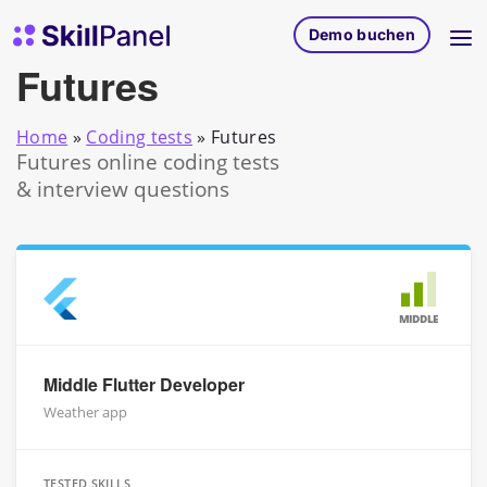
Zum Inhalt springen
SkillPanel Startseite
Demo buchen
Futures
Home
»
Coding tests
»
Futures
Futures online coding tests
& interview questions
MIDDLE
Middle Flutter Developer
Weather app
TESTED SKILLS