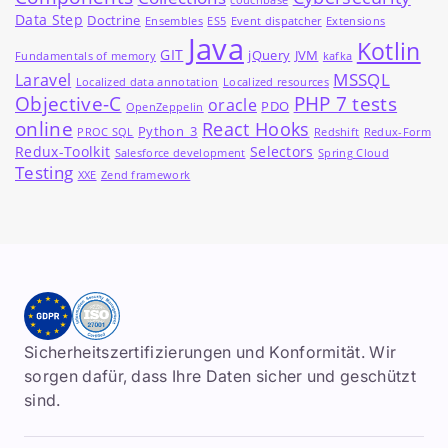
couchbase
Data Step
Doctrine
Ensembles
ES5
Event dispatcher
Extensions
Java
Kotlin
GIT
jQuery
JVM
Fundamentals of memory
kafka
MSSQL
Laravel
Localized data annotation
Localized resources
Objective-C
PHP 7 tests
oracle
PDO
OpenZeppelin
online
React Hooks
Python_3
PROC SQL
Redshift
Redux-Form
Redux-Toolkit
Selectors
Salesforce development
Spring Cloud
Testing
XXE
Zend framework
Sicherheitszertifizierungen und Konformität. Wir
sorgen dafür, dass Ihre Daten sicher und geschützt
sind.